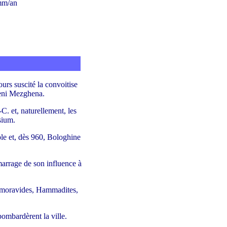
 mm/an
urs suscité la convoitise
Beni Mezghena.
C. et, naturellement, les
sium.
le et, dès 960, Bologhine
marrage de son influence à
(Almoravides, Hammadites,
 bombardèrent la ville.