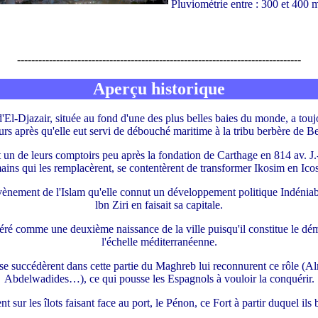
Pluviométrie entre : 300 et 400
--------------------------------------------------------------------------------
Aperçu historique
d'El-Djazair, située au fond d'une des plus belles baies du monde, a toujo
urs après qu'elle eut servi de débouché maritime à la tribu berbère de 
 un de leurs comptoirs peu après la fondation de Carthage en 814 av. J.-
ins qui les remplacèrent, se contentèrent de transformer Ikosim en Ico
avènement de l'Islam qu'elle connut un développement politique Indéniab
lbn Ziri en faisait sa capitale.
ré comme une deuxième naissance de la ville puisqu'il constitue le dé
l'échelle méditerranéenne.
 se succédèrent dans cette partie du Maghreb lui reconnurent ce rôle 
Abdelwadides…), ce qui pousse les Espagnols à vouloir la conquérir.
nt sur les îlots faisant face au port, le Pénon, ce Fort à partir duquel ils