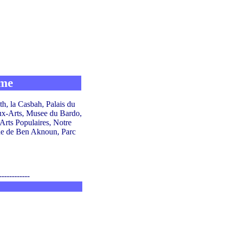
sme
th, la Casbah, Palais du
ux-Arts, Musee du Bardo,
rts Populaires, Notre
ue de Ben Aknoun, Parc
------------