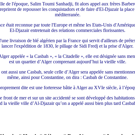
lle de l'époque, Salim Toumi Sanhadji, fit alors appel aux frères Barbe
eprirent de repousser les conquistadors et de faire d'El-Djazair la place
méditerranée.
ce était reconnue par toute l'Europe et même les Etats-Unis d'Amérique
El-Djazair entretenait des relations commerciales florissantes.
une livraison de blé algérien par la France qui servit d'ailleurs de prét
lancer l'expédition de 1830, le pillage de Sidi Fredj et la prise d'Alger.
er appelée « la Casbah », « la Citadelle », elle est désignée sans ment
est un quartier d’Alger comprenant aujourd’hui la vieille ville.
 ont aussi une Casbah, seule celle d’Alger sera appelée sans mentionner 
même, ainsi pour Constantine, on dira : Casbah de Constantine.
oprement dite est une forteresse bâtie à Alger au XVIe siècle, à l’épo
 le front de mer et sur un site accidenté se sont développé des habitation
d la vieille ville d’Al-Djazair qu’on a appelé aussi bien plus tard Casba